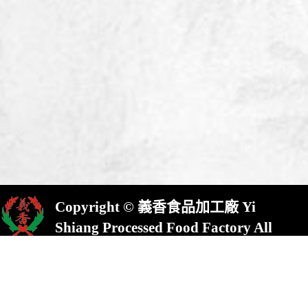
Copyright © 義香食品加工廠 Yi
Shiang Processed Food Factory All
Rights Reserved.
屏東縣崁頂鄉(村)中興路23號
No.23,Chung Shing Rd.,Kanding,Pin-