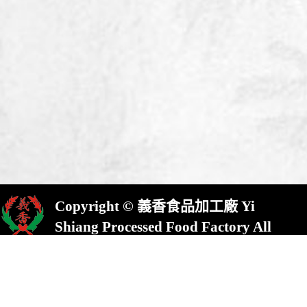
Copyright © 義香食品加工廠 Yi
Shiang Processed Food Factory All
Rights Reserved.
屏東縣崁頂鄉(村)中興路23號
No.23,Chung Shing Rd.,Kanding,Pin-