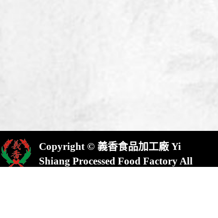
Copyright © 義香食品加工廠 Yi
Shiang Processed Food Factory All
Rights Reserved.
屏東縣崁頂鄉(村)中興路23號
No.23,Chung Shing Rd.,Kanding,Pin-