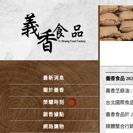
最新消息
義香食品 2
關於義香
義香芝麻油 |
榮耀時刻
台北國際食品
銷售據點
義香食品於 
媒體整合行
網路購物