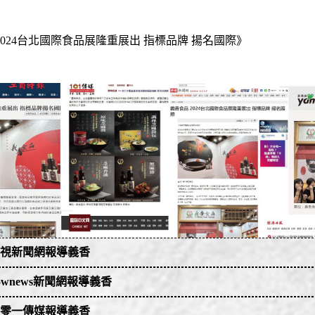
2024台北國際食品展隆重展出 指標品牌 揚名國際》
10 民視新聞網報導義香
10 民視新聞網報導義香
5 nownews新聞網報導義香
5 nownews新聞網報導義香
07 一零一傳媒報導義香