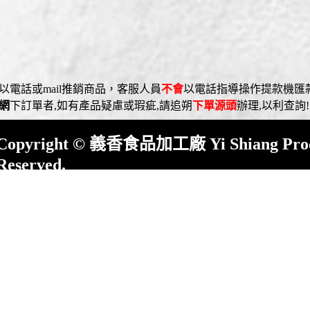
過 完整的展覽設計與行銷推廣，讓義香芝麻油不僅是一款產品，
以電話或mail推銷商品，客服人員
不會
以電話指導操作提款機匯
01 多媒體整合行銷
網
下訂單者,如有產品疑慮或瑕疵,請追朔
下單源頭
辦理,以利查詢!
01marketing.com.tw/
Copyright © 義香食品加工廠 Yi Shiang Process
Reserved.
屏東縣崁頂鄉(村)中興路23號 No.23,Chung Shin
County,924,Taiwan
統一編號:13613761TEL : 886-8-8632822 FAX 
E-mail :
yishiang1872@gmail.com
本站全面使用SSL/TLS連線加密機制
Desi