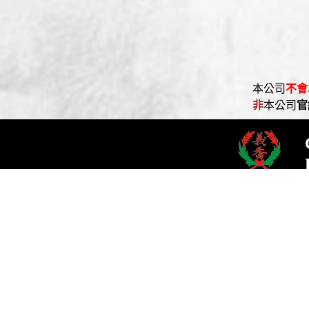
本次展覽透
本公司
不會
媒體行銷｜1
非
本公司
官
https://www.1