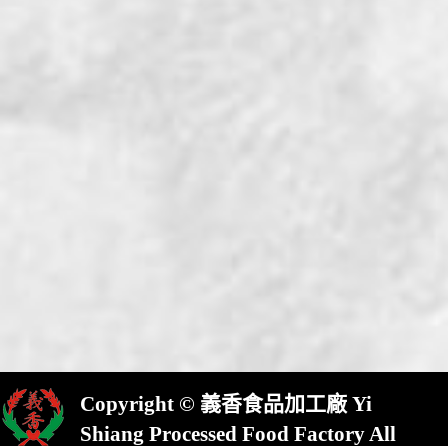
Copyright © 義香食品加工廠 Yi
Shiang Processed Food Factory All