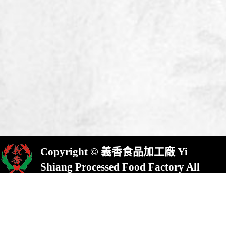
Copyright © 義香食品加工廠 Yi
Shiang Processed Food Factory All
Rights Reserved.
屏東縣崁頂鄉(村)中興路23號
No.23,Chung Shing Rd.,Kanding,Pin-