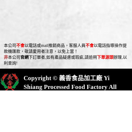
煩請儘早訂貨，有任何可以為您服務之處，
歡迎於週一～週五8:00-17:00致電08-8632822，
6.長者外出穿亮衣，交通安全停看聽，快樂銀
感謝顧客的愛護，不便之處，敬請見諒。
東港分局 崁頂分駐所 關心您~
髮向前行。
本公司
不會
以電話或mail推銷商品，客服人員
不會
以電話指導操作提
款機匯款，敬請愛用者注意，以免上當！
非
本公司
官網
下訂單者,如有產品疑慮或瑕疵,請追朔
下單源頭
辦理,以
利查詢!
過年天氣冷颼颼，麻油與麻醬是中國人圍爐必備調味。芝麻中含有
Copyright © 義香食品加工廠 Yi
豐富的胱氨酸和維生素B和E，芝麻中的蛋白質、植物性脂肪、蛋
東港分局 崁頂分駐所
關心您~
Shiang Processed Food Factory All
黃素、鈣、磷、鐵等營養價值很高，自古有云「一勺芝麻醬勝過三
Rights Reserved.
塊魚」，芝麻一直是天然食補的熱門貨。
屏東縣崁頂鄉(村)中興路23號
No.23,Chung Shing Rd.,Kanding,Pin-
Tung County,924,Taiwan
冬補極品黑麻油 無敵香醇老饕愛