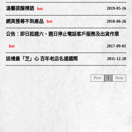
商品圖片與文案內容（盜用我司2015年媒體專訪及圖文）
犯罪被害人保護週-宣導標語
溫馨提醒標語
2019-05-16
該架設於國外伺服器之釣魚網站疑似在詐騙、誘騙消費者購物下
網頁搜尋不到產品
2018-06-26
單，
1.長者穿亮衣，謹慎行，生活更長青。
增進預防犯罪被害知識 減少犯罪被害發生
敬愛的愛用者:如網頁搜尋不到,即該品項目前缺貨中,可供貨時網頁
公告：即日起週六、週日停止電話客戶服務及出貨作業
本司將保留法律追訴權，各經銷代理業者若有相關問題請與總公司
上將可看到圖片 不便見諒!
2017-09-01
聯繫。
關懷被害人 社會多溫情
2.行車有愛，長者無礙。
為因應最新之勞基法相關規定與落實政府保障勞
送禮最「芝」心 百年老店名揚國際
2011-12-28
工權益之政策，
Prev
1
Next
多一份關懷少一份犯罪 少一份冷漠多一分安全
3.長者小心，駕駛留心，大家安心。
即日起停止週六、週日電話客戶服務及出貨作
業，
有您的一份愛心 社會充滿溫馨
4.遵守交通規範，長者好風範。
出貨需3-4個工作天(不含假日)，如要出國的顧
客，
5.老人外出穿鮮豔，早晚出入有保障。