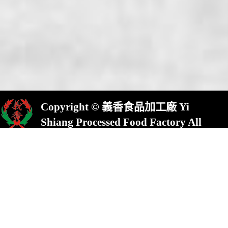
Copyright © 義香食品加工廠 Yi
Shiang Processed Food Factory All
Rights Reserved.
屏東縣崁頂鄉(村)中興路23號
No.23,Chung Shing Rd.,Kanding,Pin-
Tung County,924,Taiwan
統一編號:13613761TEL : 886-8-
8632822 FAX : 886-8-8630822