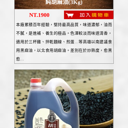
純胡麻油(3Kg)
NT.1900
本廠累積百年經驗，堅持最高品質，味道濃郁，油而
不膩，是進補、養生的極品。色澤較淡而味道清香，
適用於三杯雞、拌乾麵線、煎蛋…等高雄以南建議食
用黑麻油，以北食用胡麻油。差別在於炒熟度，愈黑
愈…