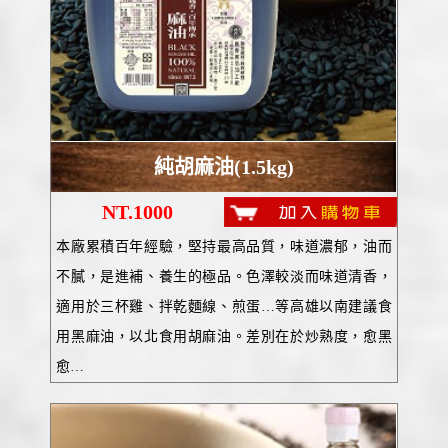
純胡麻油(1.5kg)
NT.1000
本廠累積百年經驗，堅持最高品質，味道濃郁，油而
不膩，是進補、養生的極品。色澤較淡而味道清香，
適用於三杯雞、拌乾麵線、煎蛋…等高雄以南建議食
用黑麻油，以北食用胡麻油。差別在於炒熟度，愈黑
愈…