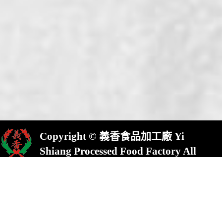
Copyright © 義香食品加工廠 Yi
Shiang Processed Food Factory All
Rights Reserved.
屏東縣崁頂鄉(村)中興路23號
No.23,Chung Shing Rd.,Kanding,Pin-
Tung County,924,Taiwan