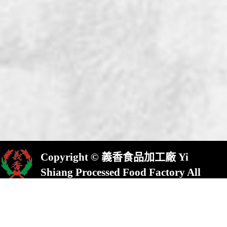
Copyright © 義香食品加工廠 Yi
Shiang Processed Food Factory All
Rights Reserved.
屏東縣崁頂鄉(村)中興路23號
No.23,Chung Shing Rd.,Kanding,Pin-