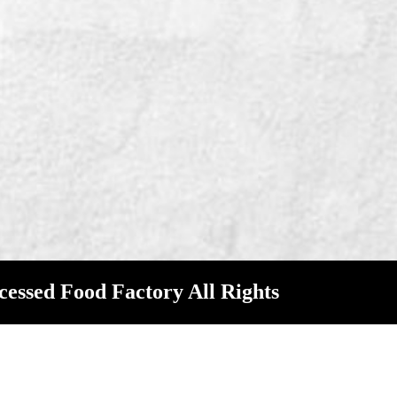
ed Food Factory All Rights
g Rd.,Kanding,Pin-Tung