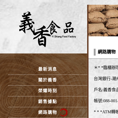
網路購物
＊* *臨櫃辦
最新消息
台灣銀行-潮州(
關於義香
戶名:義香食
榮耀時刻
帳號:088-001-
銷售據點
* * *ATM轉
網路購物