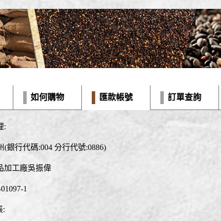
如何購物
匯款帳號
訂單查詢
理:
銀行代碼:004 分行代號:0886)
品加工廠吳振偉
01097-1
帳: