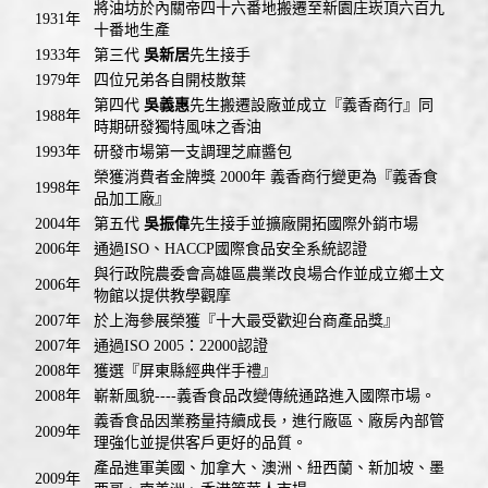
將油坊於內關帝四十六番地搬遷至新園庄崁頂六百九
1931年
十番地生產
1933年
第三代
吳新居
先生接手
1979年
四位兄弟各自開枝散葉
第四代
吳義惠
先生搬遷設廠並成立『義香商行』同
1988年
時期研發獨特風味之香油
1993年
研發市場第一支調理芝麻醬包
榮獲消費者金牌獎 2000年 義香商行變更為『義香食
1998年
品加工廠』
2004年
第五代
吳振偉
先生接手並擴廠開拓國際外銷市場
2006年
通過ISO、HACCP國際食品安全系統認證
與行政院農委會高雄區農業改良場合作並成立鄉土文
2006年
物館以提供教學觀摩
2007年
於上海參展榮獲『十大最受歡迎台商產品獎』
2007年
通過ISO 2005：22000認證
2008年
獲選『屏東縣經典伴手禮』
2008年
嶄新風貌----義香食品改變傳統通路進入國際市場。
義香食品因業務量持續成長，進行廠區、廠房內部管
2009年
理強化並提供客戶更好的品質。
產品進軍美國、加拿大、澳洲、紐西蘭、新加坡、墨
2009年