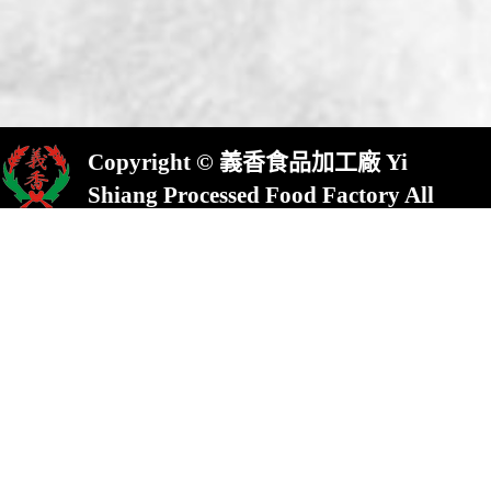
Copyright © 義香食品加工廠 Yi
Shiang Processed Food Factory All
Rights Reserved.
屏東縣崁頂鄉(村)中興路23號
No.23,Chung Shing Rd.,Kanding,Pin-
Tung County,924,Taiwan
統一編號:13613761TEL : 886-8-
8632822 FAX : 886-8-8630822
E-mail :
yishiang1872@gmail.com