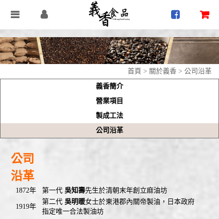
首頁
>
關於義香
>
公司沿革
義香簡介
營業項目
製成工法
公司沿革
公司
沿革
1872年
第一代
吳知壽
先生於清朝末年創立麻油坊
第二代
吳明暖
女士於東港郡內關帝製油，日本政府
1919年
指定唯一合法製油坊