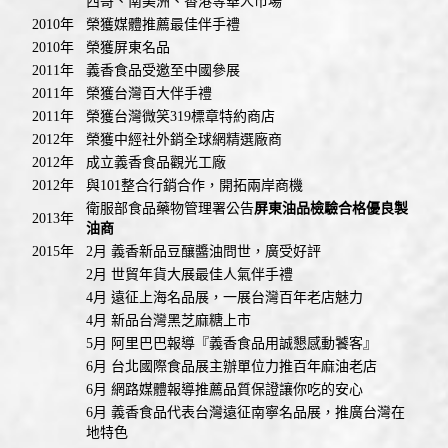
西哥、南美洲、香港等華人市場
2010年
榮獲媒體推薦最佳伴手禮
2010年
榮獲屏東名品
2011年
義香食品受邀至中國參展
2011年
榮獲台灣百大伴手禮
2011年
榮獲台灣微笑319標章特約商店
2012年
榮獲中經社外銷全球網精選廠商
2012年
成立義香食品觀光工廠
2012年
與101整合行銷合作，開拓兩岸商機
衛服部食品藥物管理署公告
屏東油品檢驗合格優良製
2013年
油商
2015年
2月 義香新品豆釀醬油問世，廣受好評
2月 世貿年貨大展最佳人氣伴手禮
4月 遠征上海名品展，一展台灣百年老店魅力
4月 新品台灣黑芝麻糖上市
5月 阿里巴巴報導『義香食品用誠懇感動饕客』
6月 台北國際食品展主辦單位力推百年麻油老店
6月 網路媒體報導推薦品質保證讓你吃的安心
6月 義香食品代表台灣遠征南寧名品展，推廣台灣在
地特色