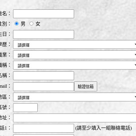
姓名：
性別：
男
女
生日：
學歷：
職業：
職稱：
名稱：
mail：
地區：
區號：
地址：
話1：
(請至少填入一組聯絡電話)