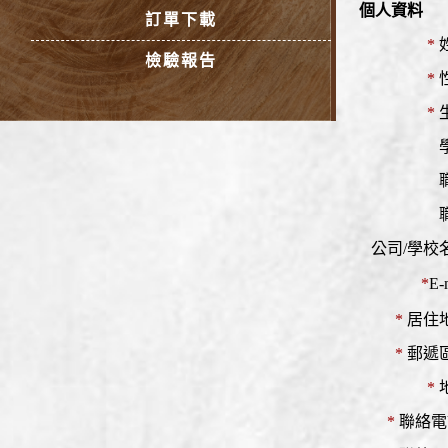
個人資料
訂單下載
*
檢驗報告
*
*
公司/學校
*
E-
*
居住
*
郵遞
*
*
聯絡電