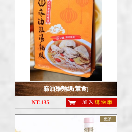
麻油雞麵線(葷食)
NT.135
更多